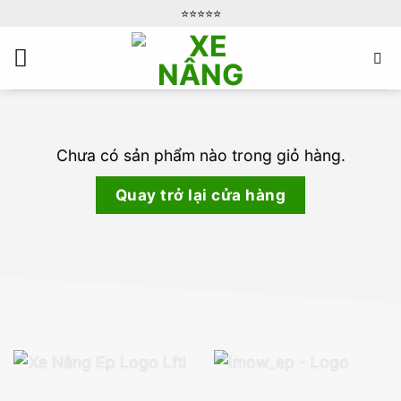
Bỏ
⭐️⭐️⭐️⭐️⭐️
qua
nội
dung
Chưa có sản phẩm nào trong giỏ hàng.
Quay trở lại cửa hàng