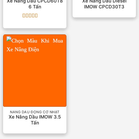
Xe Nâng Dầu CPCD60T8
Xe Nâng Dầu Diesel
6 Tấn
IMOW CPCD30T3
Được xếp
hạng
5
5 sao
NÂNG DẦU ĐỘNG CƠ NHẬT
Xe Nâng Dầu IMOW 3.5
Tấn