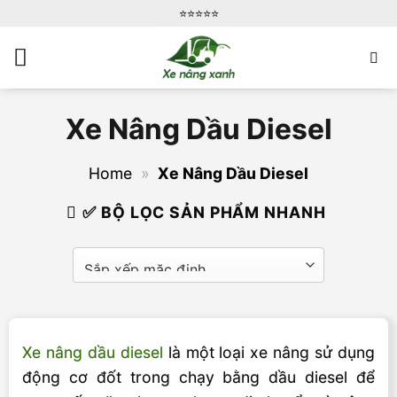
Bỏ
⭐️⭐️⭐️⭐️⭐️
qua
nội
dung
Xe Nâng Dầu Diesel
Home
»
Xe Nâng Dầu Diesel
✅ BỘ LỌC SẢN PHẨM NHANH
Xe nâng dầu diesel
là một loại xe nâng sử dụng
động cơ đốt trong chạy bằng dầu diesel để