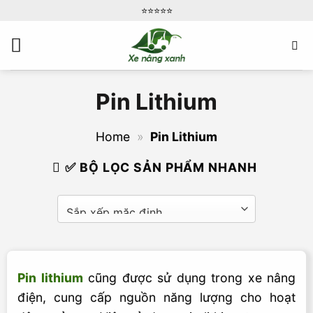
Bỏ
⭐️⭐️⭐️⭐️⭐️
qua
nội
dung
Pin Lithium
Home
»
Pin Lithium
✅ BỘ LỌC SẢN PHẨM NHANH
Pin lithium
cũng được sử dụng trong xe nâng
điện, cung cấp nguồn năng lượng cho hoạt