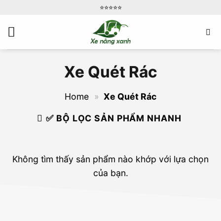
Bỏ
⭐️⭐️⭐️⭐️⭐️
qua
nội
dung
Xe Quét Rác
Home
»
Xe Quét Rác
✅ BỘ LỌC SẢN PHẨM NHANH
Không tìm thấy sản phẩm nào khớp với lựa chọn
của bạn.