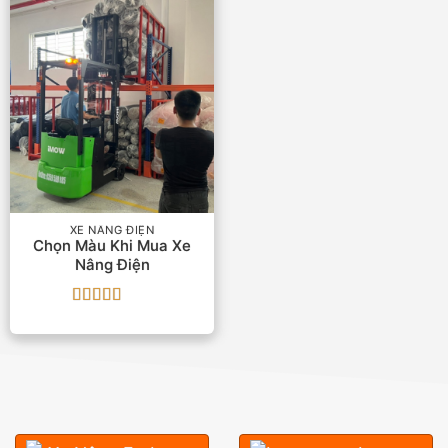
XE NÂNG ĐIỆN
Chọn Màu Khi Mua Xe
Nâng Điện
Được xếp
hạng
5
5 sao