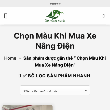
Bỏ
⭐️⭐️⭐️⭐️⭐️
qua
nội
dung
Chọn Màu Khi Mua Xe
Nâng Điện
Home
»
Sản phẩm được gắn thẻ “ Chọn Màu Khi
Mua Xe Nâng Điện”
✅ BỘ LỌC SẢN PHẨM NHANH