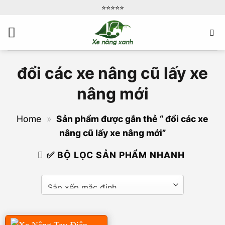
Bỏ
⭐️⭐️⭐️⭐️⭐️
qua
nội
dung
đổi các xe nâng cũ lấy xe
nâng mới
Home
»
Sản phẩm được gắn thẻ “ đổi các xe
nâng cũ lấy xe nâng mới”
✅ BỘ LỌC SẢN PHẨM NHANH