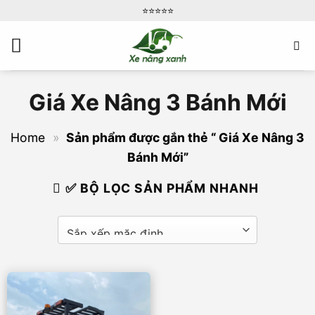
Bỏ
⭐️⭐️⭐️⭐️⭐️
qua
nội
dung
Giá Xe Nâng 3 Bánh Mới
Home
»
Sản phẩm được gắn thẻ “ Giá Xe Nâng 3
Bánh Mới”
✅ BỘ LỌC SẢN PHẨM NHANH