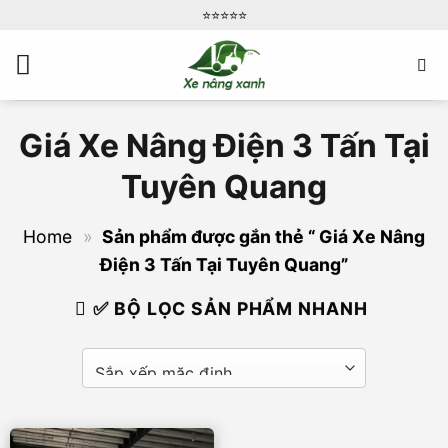
Bỏ
⭐️⭐️⭐️⭐️⭐️
qua
nội
dung
Giá Xe Nâng Điện 3 Tấn Tại
Tuyên Quang
Home
»
Sản phẩm được gắn thẻ “ Giá Xe Nâng
Điện 3 Tấn Tại Tuyên Quang”
✅ BỘ LỌC SẢN PHẨM NHANH