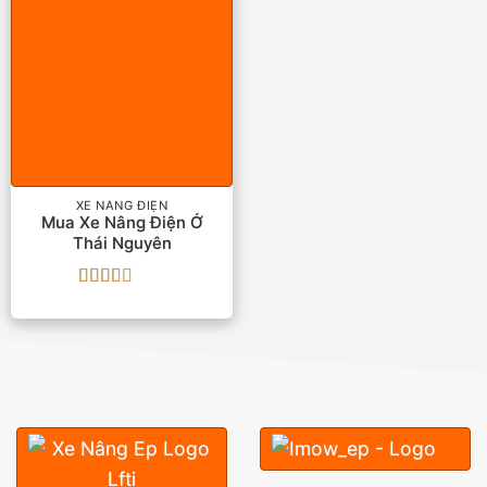
XE NÂNG ĐIỆN
Mua Xe Nâng Điện Ở
Thái Nguyên
Được
xếp
hạng
2.33
5 sao