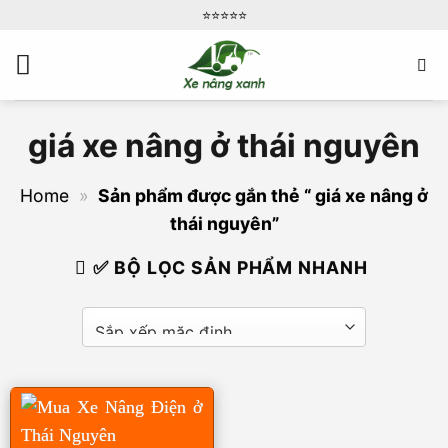
Bỏ
⭐️⭐️⭐️⭐️⭐️
qua
nội
dung
giá xe nâng ở thái nguyên
Home
»
Sản phẩm được gắn thẻ “ giá xe nâng ở
thái nguyên”
✅ BỘ LỌC SẢN PHẨM NHANH