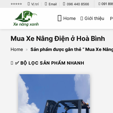
Bỏ
⭐️⭐️⭐️⭐️⭐️
091 89
Vị trí
Email
096 440 8566
qua
nội
Home
Giới thiệu
P
dung
Mua Xe Nâng Điện ở Hoà Bình
Home
»
Sản phẩm được gắn thẻ “ Mua Xe Nâng
✅ BỘ LỌC SẢN PHẨM NHANH