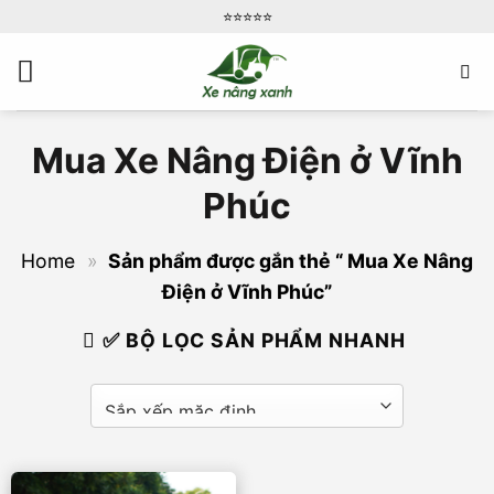
Bỏ
⭐️⭐️⭐️⭐️⭐️
qua
nội
dung
Mua Xe Nâng Điện ở Vĩnh
Phúc
Home
»
Sản phẩm được gắn thẻ “ Mua Xe Nâng
Điện ở Vĩnh Phúc”
✅ BỘ LỌC SẢN PHẨM NHANH