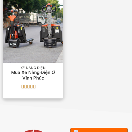
XE NÂNG ĐIỆN
Mua Xe Nâng Điện Ở
Vĩnh Phúc
Được xếp
hạng
5
5 sao