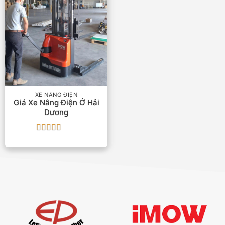
XE NÂNG ĐIỆN
Giá Xe Nâng Điện Ở Hải
Dương
Được xếp
hạng
5
5 sao