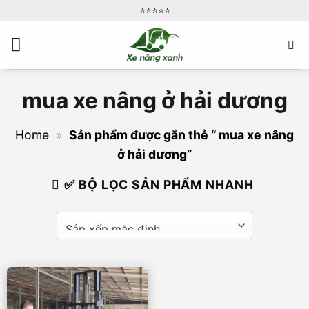
Bỏ
⭐️⭐️⭐️⭐️⭐️
qua
nội
dung
mua xe nâng ở hải dương
Home
»
Sản phẩm được gắn thẻ “ mua xe nâng
ở hải dương”
✅ BỘ LỌC SẢN PHẨM NHANH