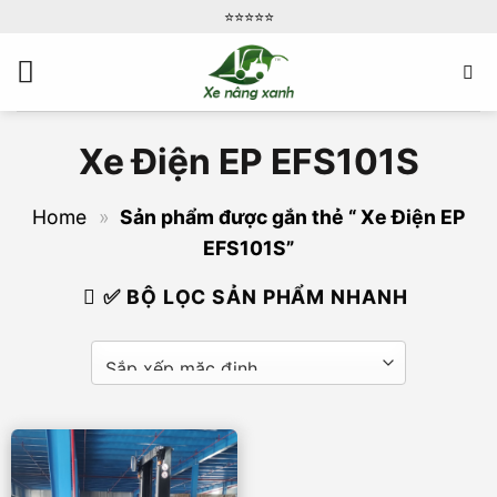
Bỏ
⭐️⭐️⭐️⭐️⭐️
qua
nội
dung
Xe Điện EP EFS101S
Home
»
Sản phẩm được gắn thẻ “ Xe Điện EP
EFS101S”
✅ BỘ LỌC SẢN PHẨM NHANH