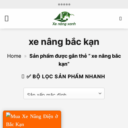
Bỏ
⭐️⭐️⭐️⭐️⭐️
qua
nội
dung
xe nâng bắc kạn
Home
»
Sản phẩm được gắn thẻ “ xe nâng bắc
kạn”
✅ BỘ LỌC SẢN PHẨM NHANH