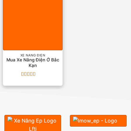
XE NÂNG ĐIỆN
Mua Xe Nâng Điện Ở Bắc
Kạn
Được xếp
hạng
4
5
sao