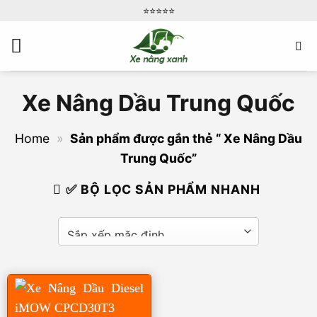
Bỏ
⭐️⭐️⭐️⭐️⭐️
qua
nội
dung
Xe Nâng Dầu Trung Quốc
Home
»
Sản phẩm được gắn thẻ “ Xe Nâng Dầu
Trung Quốc”
✅ BỘ LỌC SẢN PHẨM NHANH