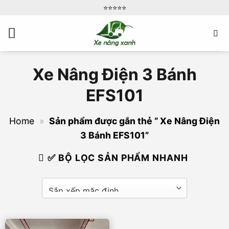
Bỏ
⭐️⭐️⭐️⭐️⭐️
qua
nội
dung
Xe Nâng Điện 3 Bánh
EFS101
Home
»
Sản phẩm được gắn thẻ “ Xe Nâng Điện
3 Bánh EFS101”
✅ BỘ LỌC SẢN PHẨM NHANH