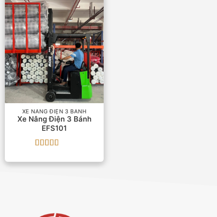
XE NÂNG ĐIỆN 3 BÁNH
Xe Nâng Điện 3 Bánh
EFS101
Được
xếp
hạng
3
5 sao