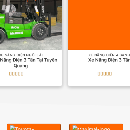
XE NÂNG ĐIỆN NGỒI LÁI
XE NÂNG ĐIỆN 4 BÁN
 Nâng Điện 3 Tấn Tại Tuyên
Xe Nâng Điện 3 Tấ
Quang
Được xếp
Được xếp
hạng
5
5 sao
hạng
5
5 sao