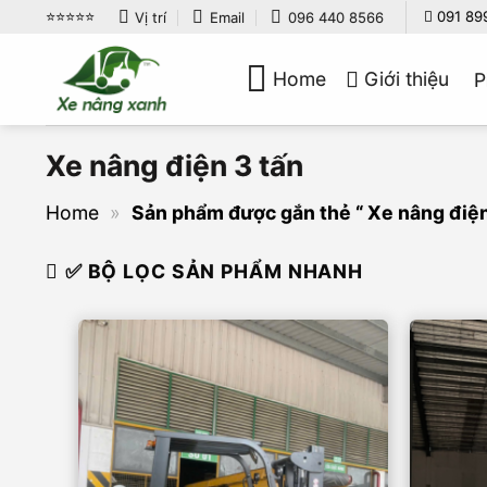
Bỏ
⭐️⭐️⭐️⭐️⭐️
091 89
Vị trí
Email
096 440 8566
qua
nội
Home
Giới thiệu
P
dung
Xe nâng điện 3 tấn
Home
»
Sản phẩm được gắn thẻ “ Xe nâng điện
✅ BỘ LỌC SẢN PHẨM NHANH