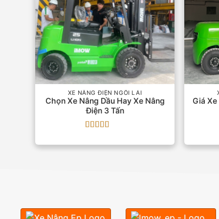
XE NÂNG ĐIỆN NGỒI LÁI
Chọn Xe Nâng Dầu Hay Xe Nâng
Giá Xe
Điện 3 Tấn
Được xếp
hạng
5
5 sao