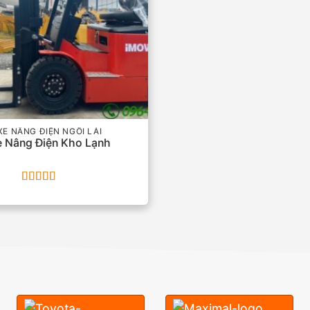
XE NÂNG ĐIỆN NGỒI LÁI
 Nâng Điện Kho Lạnh
Được xếp
hạng
5
5 sao