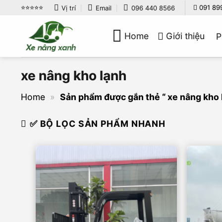
Bỏ
⭐️⭐️⭐️⭐️⭐️
091 89
Vị trí
Email
096 440 8566
qua
nội
Home
Giới thiệu
P
dung
xe nâng kho lạnh
Home
»
Sản phẩm được gắn thẻ “ xe nâng kho 
✅ BỘ LỌC SẢN PHẨM NHANH