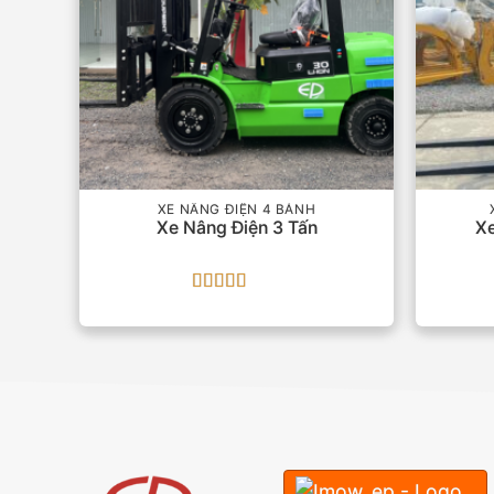
XE NÂNG ĐIỆN 4 BÁNH
Xe Nâng Điện 3 Tấn
Xe
Được xếp
hạng
5
5 sao