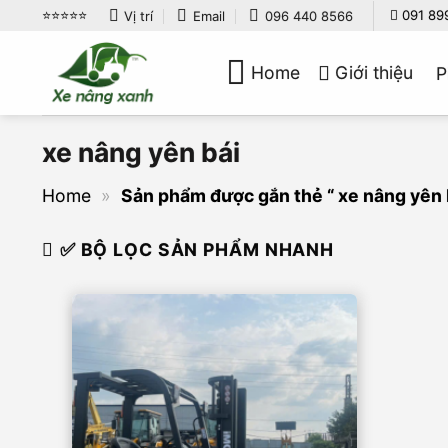
Bỏ
⭐️⭐️⭐️⭐️⭐️
091 89
Vị trí
Email
096 440 8566
qua
nội
Home
Giới thiệu
P
dung
xe nâng yên bái
Home
»
Sản phẩm được gắn thẻ “ xe nâng yên 
✅ BỘ LỌC SẢN PHẨM NHANH