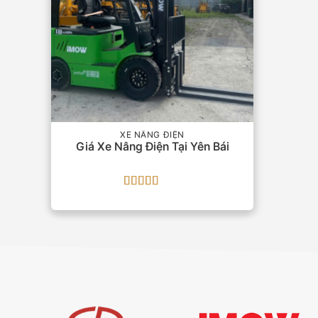
XE NÂNG ĐIỆN
Giá Xe Nâng Điện Tại Yên Bái
Được xếp
hạng
5
5 sao