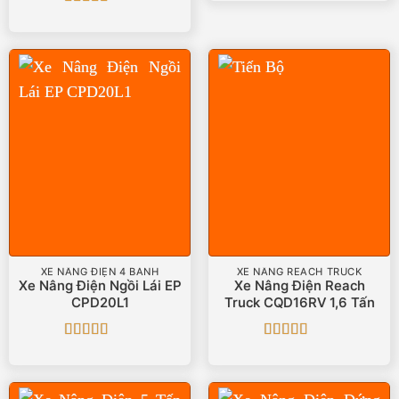
Được xếp
hạng
5
5 sao
XE NÂNG ĐIỆN 4 BÁNH
XE NÂNG REACH TRUCK
Xe Nâng Điện Ngồi Lái EP
Xe Nâng Điện Reach
CPD20L1
Truck CQD16RV 1,6 Tấn
Được xếp
Được xếp
hạng
5
5 sao
hạng
5
5 sao