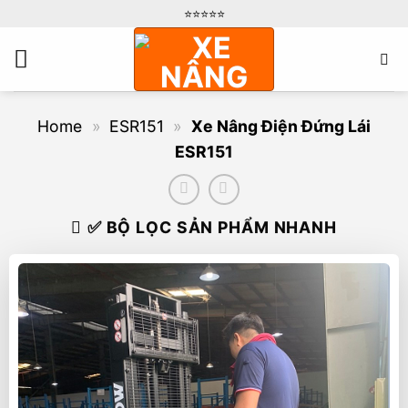
Bỏ
⭐️⭐️⭐️⭐️⭐️
qua
nội
dung
Home
»
ESR151
»
Xe Nâng Điện Đứng Lái
ESR151
✅ BỘ LỌC SẢN PHẨM NHANH