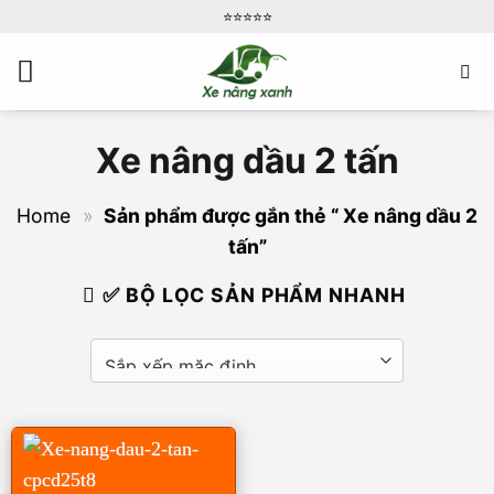
Bỏ
⭐️⭐️⭐️⭐️⭐️
qua
nội
dung
Xe nâng dầu 2 tấn
Home
»
Sản phẩm được gắn thẻ “ Xe nâng dầu 2
tấn”
✅ BỘ LỌC SẢN PHẨM NHANH