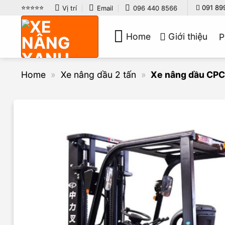
Bỏ
⭐️⭐️⭐️⭐️⭐️
091 89
Vị trí
Email
096 440 8566
qua
nội
Home
Giới thiệu
P
dung
Home
»
Xe nâng dầu 2 tấn
»
Xe nâng dầu CPC