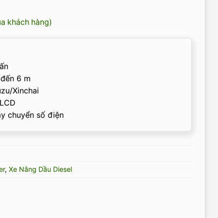
ủa khách hàng)
ấn
đến 6 m
zu/Xinchai
LCD
ẫy chuyển số điện
er
,
Xe Nâng Dầu Diesel