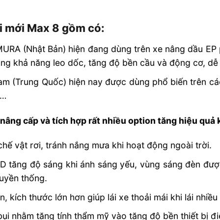
i mới Max 8 gồm có:
URA (Nhật Bản) hiện đang dùng trên xe nâng dầu EP 
tăng khả năng leo dốc, tăng độ bền cầu và động cơ, d
Nam (Trung Quốc) hiện nay được dùng phổ biến trên c
i…
âng cấp và tích hợp rất nhiều option tăng hiệu quả k
ế vật rơi, tránh nắng mưa khi hoạt động ngoài trời.
 tăng độ sáng khi ánh sáng yếu, vùng sáng đèn được
ruyền thống.
, kích thước lớn hơn giúp lái xe thoải mái khi lái nhiề
 bụi nhằm tăng tính thẩm mỹ vào tăng độ bền thiết bị đi