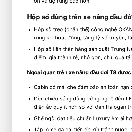
ồn và độ rung cao hơn.
Hộp số dùng trên xe nâng dầu đờ
Hộp số treo (phân thể) công nghệ OKAM
rung khi hoạt động, tăng tỷ số truyền, 
Hộp số liền thân hãng sản xuất Trung 
điểm: giá thành rẻ, nhỏ gọn, chịu quá tả
Ngoại quan trên xe nâng dầu đời T8 được n
Cabin có mái che đảm bảo an toàn hạn ch
Đèn chiếu sáng dùng công nghệ đèn LED
điện ắc quy ít hơn so với đèn Halogen t
Ghế ngồi đạt tiêu chuẩn Luxury êm ái hơn
Táp lô xe đã cải tiến ốp kín tránh nước,