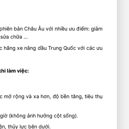
phiên bản Châu Âu với nhiều ưu điểm: giảm
ễ sửa chữa …
ác hãng xe nâng dầu Trung Quốc với các ưu
hi làm việc:
 mở rộng và xa hơn, độ bền tăng, tiêu thụ
u giờ (không ảnh hưởng cột sống).
ện, thủy lực bên dưới.