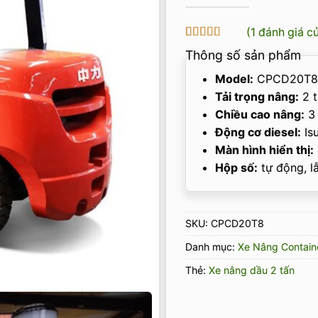
(
1
đánh giá c
5
1
trên 5 dựa
Thông số sản phẩm
trên
đánh
giá
Model:
CPCD20T8
Tải trọng nâng:
2 t
Chiều cao nâng:
3 
Động cơ diesel:
Isu
Màn hình hiển thị:
Hộp số:
tự động, l
SKU:
CPCD20T8
Danh mục:
Xe Nâng Contain
Thẻ:
Xe nâng dầu 2 tấn