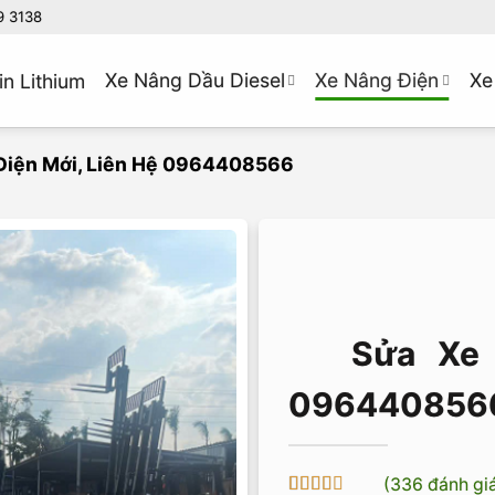
9 3138
Xe Nâng Dầu Diesel
Xe Nâng Điện
Xe
in Lithium
Điện Mới, Liên Hệ 0964408566
Sửa Xe 
096440856
(
336
đánh gi