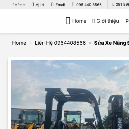
Bỏ
⭐️⭐️⭐️⭐️⭐️
091 89
Vị trí
Email
096 440 8566
qua
nội
Home
Giới thiệu
P
dung
Home
»
Liên Hệ 0964408566
»
Sửa Xe Nâng 