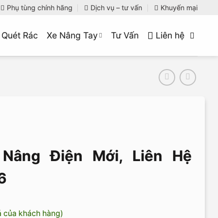
Phụ tùng chính hãng
Dịch vụ – tư vấn
Khuyến mại
 Quét Rác
Xe Nâng Tay
Tư Vấn
Liên hệ
Nâng Điện Mới, Liên Hệ
6
á của khách hàng)