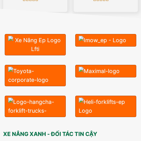
Được xếp
Được xếp
hạng
5
5 sao
hạng
5
5 sao
XE NÂNG XANH - ĐỐI TÁC TIN CẬY