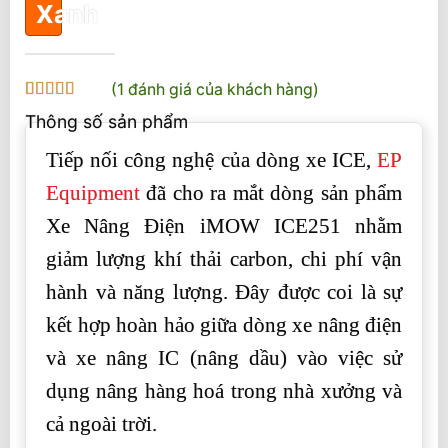
(
1
đánh giá của khách hàng)
5
1
trên 5 dựa
Thông số sản phẩm
trên
đánh
giá
Tiếp nối công nghệ của dòng xe ICE,
EP
Equipment
đã cho ra mắt dòng sản phẩm
Xe Nâng Điện iMOW ICE251 nhằm
giảm lượng khí thải carbon, chi phí vận
hành và năng lượng. Đây được coi là sự
kết hợp hoàn hảo giữa dòng xe nâng điện
và xe nâng IC (nâng dầu) vào việc sử
dụng nâng hàng hoá trong nhà xưởng và
cả ngoài trời.