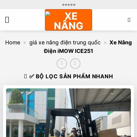
Bỏ
⭐️⭐️⭐️⭐️⭐️
qua
nội
dung
Home
»
giá xe nâng điện trung quốc
»
Xe Nâng
Điện iMOW ICE251
✅ BỘ LỌC SẢN PHẨM NHANH