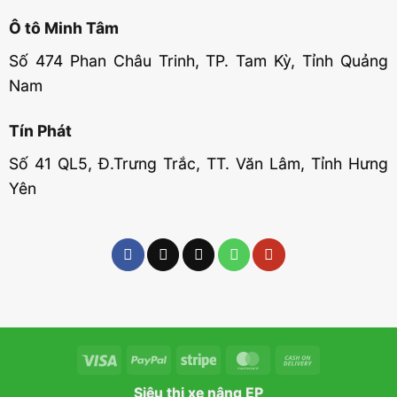
Ô tô Minh Tâm
Số 474 Phan Châu Trinh, TP. Tam Kỳ, Tỉnh Quảng
Nam
Tín Phát
Số 41 QL5, Đ.Trưng Trắc, TT. Văn Lâm, Tỉnh Hưng
Yên
Visa
PayPal
Stripe
MasterCard
Cash
On
Siêu thị xe nâng EP