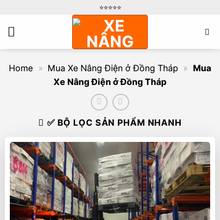
Bỏ
⭐️⭐️⭐️⭐️⭐️
qua
nội
dung
Home
»
Mua Xe Nâng Điện ở Đồng Tháp
»
Mua
Xe Nâng Điện ở Đồng Tháp
✅ BỘ LỌC SẢN PHẨM NHANH