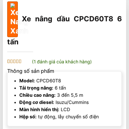
Xe nâng dầu CPCD60T8 6
tấn
(
1
đánh giá của khách hàng)
5
1
trên 5 dựa
Thông số sản phẩm
trên
đánh
giá
Model:
CPCD60T8
Tải trọng nâng:
6 tấn
Chiều cao nâng:
3 đến 5,5 m
Động cơ diesel:
Isuzu/Cummins
Màn hình hiển thị:
LCD
Hộp số:
tự động, lẫy chuyển số điện