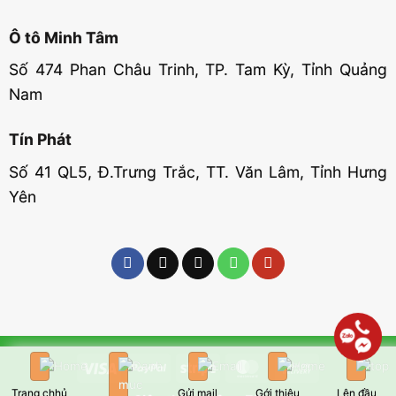
Ô tô Minh Tâm
Số 474 Phan Châu Trinh, TP. Tam Kỳ, Tỉnh Quảng
Nam
Tín Phát
Số 41 QL5, Đ.Trưng Trắc, TT. Văn Lâm, Tỉnh Hưng
Yên
Visa
PayPal
Stripe
MasterCard
Cash
On
Trang chhủ
Gửi mail
Gới thiệu
Lên đầu