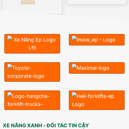
Được xếp
hạng
5
5 sao
XE NÂNG XANH - ĐỐI TÁC TIN CẬY