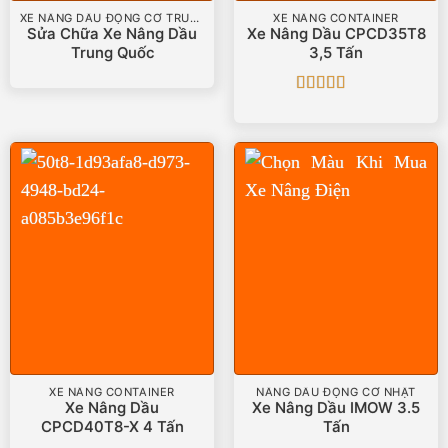
XE NÂNG DẦU ĐỘNG CƠ TRUNG QUỐC
XE NÂNG CONTAINER
Sửa Chữa Xe Nâng Dầu
Xe Nâng Dầu CPCD35T8
Trung Quốc
3,5 Tấn
Được xếp
hạng
5
5 sao
XE NÂNG CONTAINER
NÂNG DẦU ĐỘNG CƠ NHẬT
Xe Nâng Dầu
Xe Nâng Dầu IMOW 3.5
CPCD40T8-X 4 Tấn
Tấn