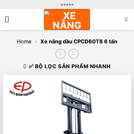
Bỏ
⭐️⭐️⭐️⭐️⭐️
qua
nội
dung
Home
»
Xe nâng dầu CPCD60T8 6 tấn
✅ BỘ LỌC SẢN PHẨM NHANH