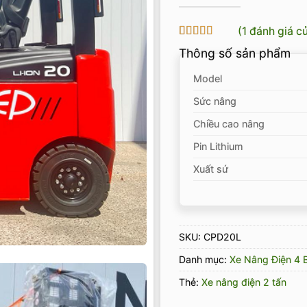
(
1
đánh giá c
5
1
trên 5 dựa
Thông số sản phẩm
trên
đánh
giá
Model
Sức nâng
Chiều cao nâng
Pin Lithium
Xuất sứ
SKU:
CPD20L
Danh mục:
Xe Nâng Điện 4 
Thẻ:
Xe nâng điện 2 tấn