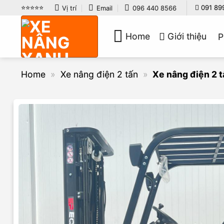
Bỏ
⭐️⭐️⭐️⭐️⭐️
091 89
Vị trí
Email
096 440 8566
qua
nội
Home
Giới thiệu
P
dung
Home
»
Xe nâng điện 2 tấn
»
Xe nâng điện 2 