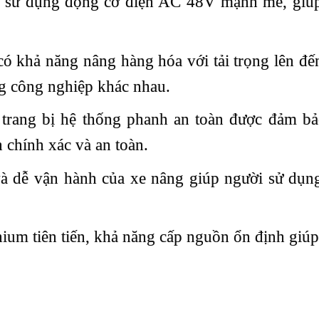
ử dụng động cơ điện AC 48V mạnh mẽ, giúp gi
khả năng nâng hàng hóa với tải trọng lên đến 
g công nghiệp khác nhau.
ang bị hệ thống phanh an toàn được đảm bả
 chính xác và an toàn.
và dễ vận hành của xe nâng giúp người sử dụn
hium tiên tiến, khả năng cấp nguồn ổn định giúp